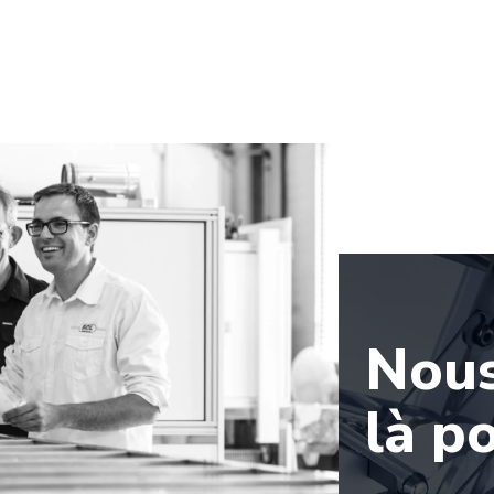
Nou
là p