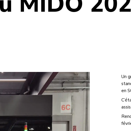
du MIDO 202
Un g
stan
en S
C’ét
assi
Rend
févri