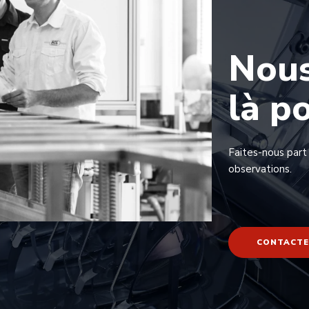
Nou
là p
Faites-nous part
observations.
CONTACTE