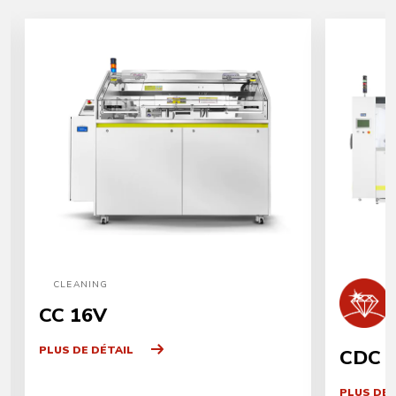
CLEANING
CC 16V
PLUS DE DÉTAIL
CDC 
PLUS DE 