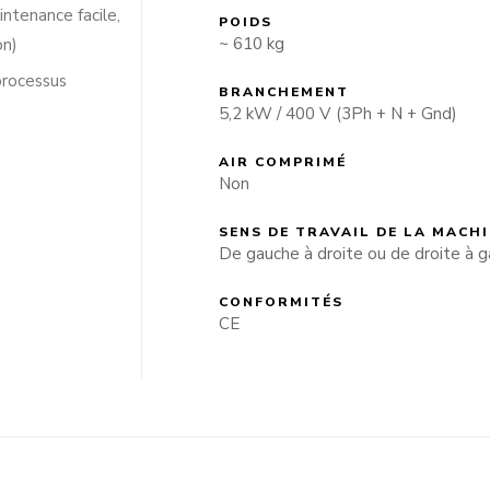
ntenance facile,
POIDS
~ 610 kg
on)
processus
BRANCHEMENT
5,2 kW / 400 V (3Ph + N + Gnd)
AIR COMPRIMÉ
Non
SENS DE TRAVAIL DE LA MACH
De gauche à droite ou de droite à 
CONFORMITÉS
CE