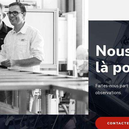
Nou
là p
Faites-nous part
observations.
CONTACTE