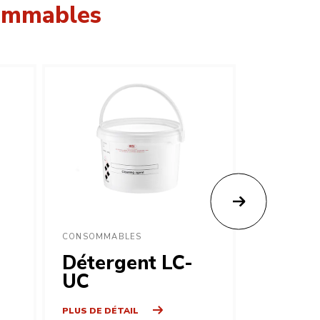
sommables
CONSOMMABLES
CONSOMMA
Détergent LC-
Déter
UC
246
PLUS DE DÉTAIL
PLUS DE DÉ