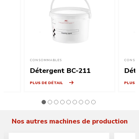
CONSOMMABLES
CONSO
Détergent BC-211
Dét
PLUS DE DÉTAIL
PLUS D
Nos autres machines de production