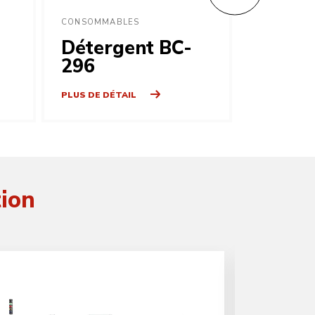
CONSOMMABLES
CONSOMMA
Détergent BC-
Déter
296
PLUS DE DÉTAIL
PLUS DE DÉ
tion