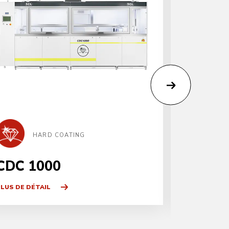
HARD COATING
H
CDC 1000
CDS 1
LUS DE DÉTAIL
PLUS DE DÉT