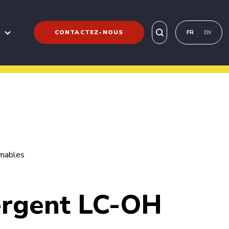
CONTACTEZ-NOUS
FR
EN
mables
rgent LC-OH