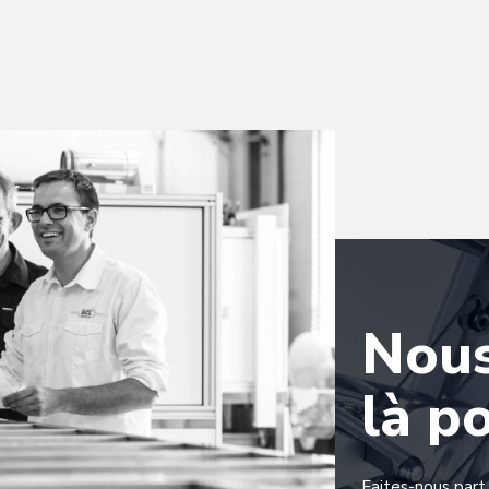
Nou
là p
Faites-nous part